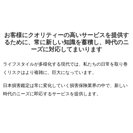
お客様にクオリティーの高いサービスを提供す
るために、常に新しい知識を蓄積し、時代のニ
ーズに対応してまいります
ライフスタイルが多様化する現代では、私たちの日常を取り巻
くリスクはより複雑に、巨大になっています。
日本損害鑑定は常に変化していく損害保険業界の中で、新しい
時代のニーズに即応するサービスを提供します。